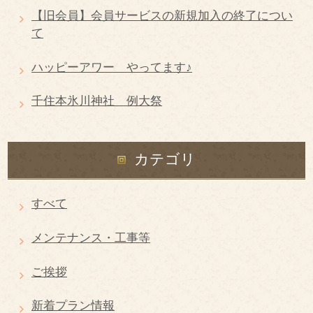
【旧会員】会員サービスの新規加入の終了につい
て
ハッピーアワー やってます♪
千住本氷川神社 例大祭
カテゴリ
すべて
メンテナンス・工事等
ご挨拶
新着プラン情報