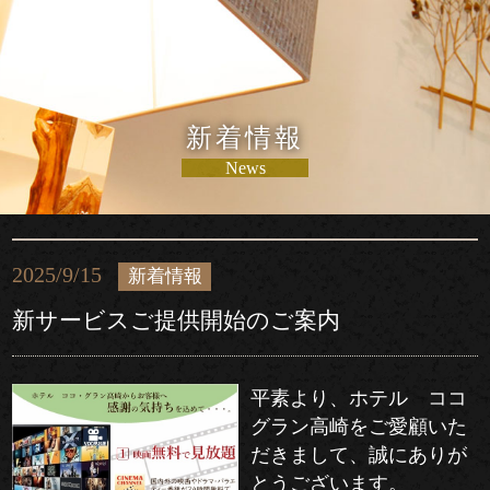
新着情報
News
2025/9/15
新着情報
新サービスご提供開始のご案内
平素より、ホテル ココ
グラン高崎をご愛顧いた
だきまして、誠にありが
とうございます。