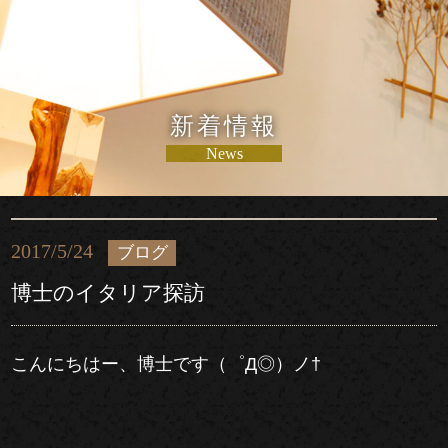
新着情報
News
2017/5/24
ブログ
博士のイタリア探訪
こんにちはー、博士です（゜Д◎）ノ†