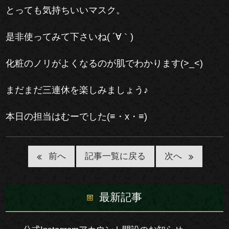
とっても気持ちいいマスク。
是非使ってみて下さいね( ´∀｀)
化粧のノリがよくなるのが肌でわかります(>_<)
まだまだ三連休を楽しみましょう♪
本日の担当はむーでした(≡・x・≡)
記事一覧に戻る
前へ
次へ
最新記事