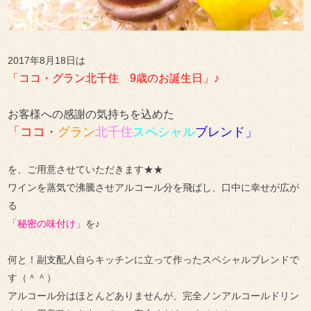
2017年8月18日は
「ココ・グラン北千住 9歳のお誕生日」♪
お客様への感謝の気持ちを込めた
「ココ・
グラン
北千住
スペシャル
ブレンド」
を、ご用意させていただきます★★
ワインを蒸気で沸騰させアルコール分を飛ばし、口中に幸せが広が
る
「秘密の味付け」
を♪
何と！副支配人自らキッチンに立って作ったスペシャルブレンドで
す（＾＾）
アルコール分はほとんどありませんが、完全ノンアルコールドリン